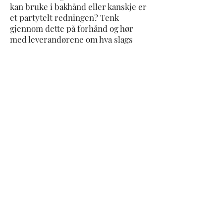
kan bruke i bakhånd eller kanskje er
et partytelt redningen? Tenk
gjennom dette på forhånd og hør
med leverandørene om hva slags
muligheter dere har.
Når det kommer til hva man skal
gjøre med fotoshooten tenker jeg
det kommer helt an på hvor mye det
regner. Er det litt duskregn eller
skal det hølje ned hele dagen? I de
aller fleste tilfeller kan vi
gjennomføre fotoshooten som
planlagt, med hjelp av en paraply
eller noen store løvtrær. Et veldig
godt alternativ om det pøser ned, er
en paviljong. Her får vi det fine
dagslyset uten at noen trenger å bli
våte.