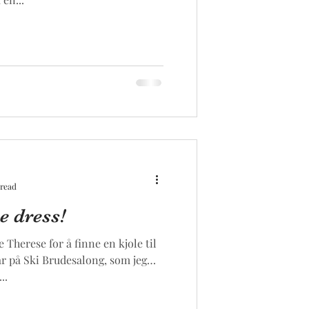
 read
e dress!
e Therese for å finne en kjole til
ar på Ski Brudesalong, som jeg
..