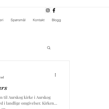
eri
Spørsmål
Kontakt
Blogg
ead
ars
en til Aurskog kirke i Aurskog
ed i landlige omgivelser. Kirken
 en...