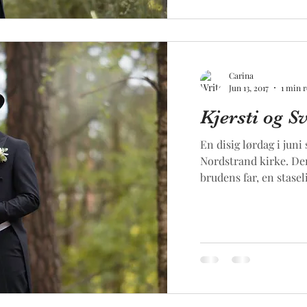
Carina
Jun 13, 2017
1 min 
Kjersti og S
En disig lørdag i juni
Nordstrand kirke. Der 
brudens far, en stasel