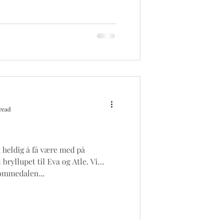
read
å heldig å få være med på
 bryllupet til Eva og Atle. Vi
Lommedalen...