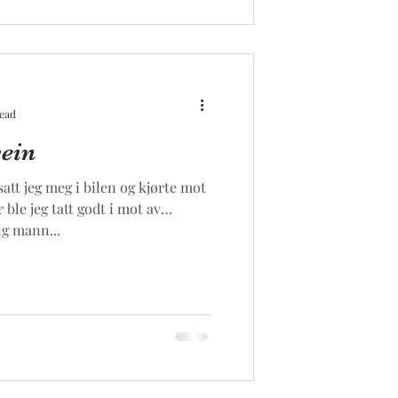
read
vein
 satt jeg meg i bilen og kjørte mot
ble jeg tatt godt i mot av
ig mann...