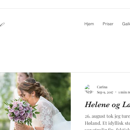
Hjem
Priser
Gall
Carina
Sep 9, 2017
1 min r
Helene og L
26. august tok jeg tur
Høland. Et idyllisk st
var utrolig fin, faktisk