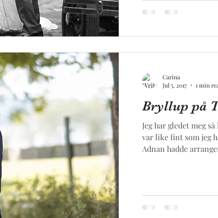
Carina
Jul 5, 2017
1 min re
Bryllup på 
Jeg har gledet meg så 
var like fint som jeg
Adnan hadde arranger